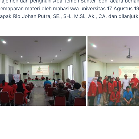
manajemen dan penghuni Apartemen Sunter Icon, acara berla
emaparan materi oleh mahasiswa universitas 17 Agustus 19
pak Rio Johan Putra, SE., SH., M.Si., Ak., CA. dan dilanjut