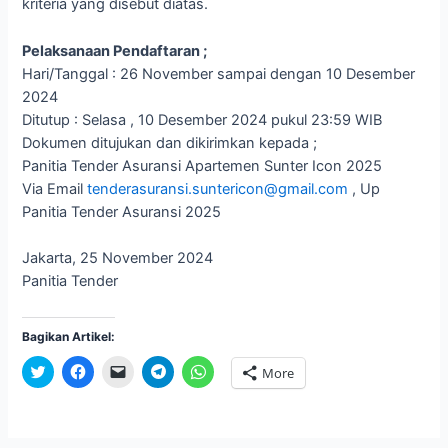
kriteria yang disebut diatas.
Pelaksanaan Pendaftaran ;
Hari/Tanggal : 26 November sampai dengan 10 Desember
2024
Ditutup : Selasa , 10 Desember 2024 pukul 23:59 WIB
Dokumen ditujukan dan dikirimkan kepada ;
Panitia Tender Asuransi Apartemen Sunter Icon 2025
Via Email
tenderasuransi.suntericon@gmail.com
, Up
Panitia Tender Asuransi 2025
Jakarta, 25 November 2024
Panitia Tender
Bagikan Artikel:
C
C
C
C
C
More
l
l
l
l
l
i
i
i
i
i
c
c
c
c
c
k
k
k
k
k
t
t
t
t
t
o
o
o
o
o