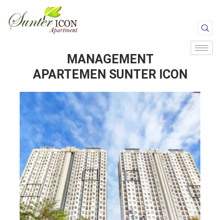
MANAGEMENT
APARTEMEN SUNTER ICON